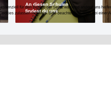
An diesen Schulen
 essenziell für den Betrieb der Seite, während andere uns helf
findest du uns
 Cookies zulassen möchten. Bitte beachten Sie, dass bei einer 
SER F
Lerne uns in nur wenigen Minuten kennen!